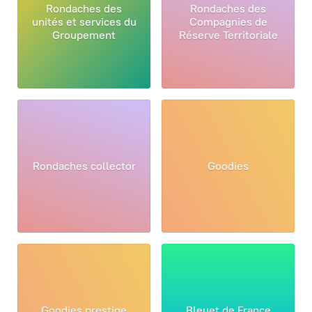
Rondaches des
Rondaches des
unités et services du
Compagnies de
Groupement
Réserve Territoriale
Rondaches collector
Goodies
Goodies prestige
Bleuet de France